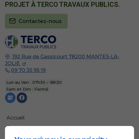
PROJET À TERCO TRAVAUX PUBLICS.
Contactez-nous
192 Rue de Gassicourt
78200
MANTES-LA-
JOLIE
09 70 35 95 19
Lun au Ven : 07h30 – 18h30
Sam et Dim : Fermé
Accueil
Contactez-nous
Mentions légales